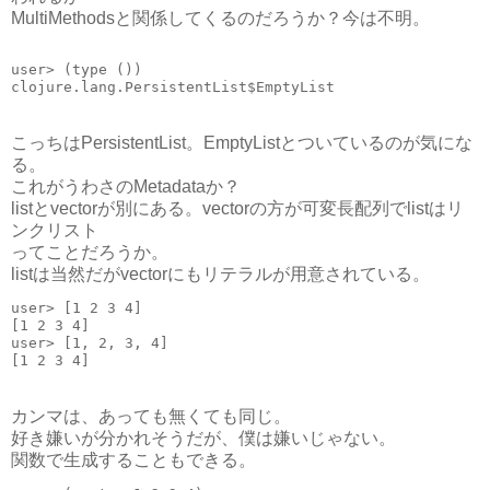
MultiMethodsと関係してくるのだろうか？今は不明。
user> (type ())
clojure.lang.PersistentList$EmptyList
こっちはPersistentList。EmptyListとついているのが気にな
る。
これがうわさのMetadataか？
listとvectorが別にある。vectorの方が可変長配列でlistはリ
ンクリスト
ってことだろうか。
listは当然だがvectorにもリテラルが用意されている。
user> [1 2 3 4]
[1 2 3 4]
user> [1, 2, 3, 4]
[1 2 3 4]
カンマは、あっても無くても同じ。
好き嫌いが分かれそうだが、僕は嫌いじゃない。
関数で生成することもできる。