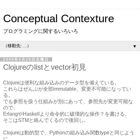
Conceptual Contexture
プログラミングに関するいろいろ
▼
2009年4月29日水曜日
Clojureのlistとvector初見
Clojureは便利な組み込みのデータ型を備えている。
これらはぜんぶが全部immutable、変更不可能になってい
る。
でも参照を扱う仕組みが別にあって、参照先が変更可能な
ので、
ErlangやHaskellより命令的に破壊的な操作？を書ける。
そこはSTMと絡んでくるので後回し。
Clojureは動的型で、Pythonの組み込み関数typeと同じよう
に