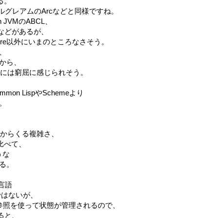
る。
ールグレアムのArcなどと同様ですね。
on JVMのABCL、
AWAなどがあるが、
ojure以外にいまのところなさそう。
、
から、
ユーザには窮屈に感じられそう。
on LispやSchemeより
。
歴史からくる複雑さ、
比べて、
ような
る。
言語
型ではないが、
への参照を使って状態が管理されるので、
べると、