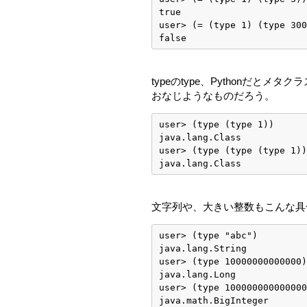
true
user> (= (type 1) (type 30
false
typeのtype、Pythonだとメ
おなじようなものだろう。
user> (type (type 1))
java.lang.Class
user> (type (type (type 1))
java.lang.Class
文字列や、大きい整数もこんな具
user> (type "abc")
java.lang.String
user> (type 10000000000000)
java.lang.Long
user> (type 100000000000000
java.math.BigInteger