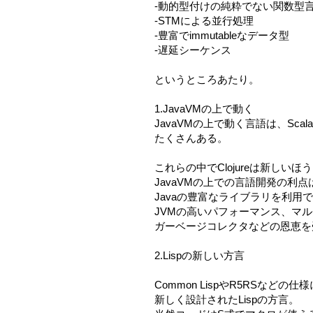
-動的型付けの純粋でない関数型
-STMによる並行処理
-豊富でimmutableなデータ型
-遅延シーケンス
というところあたり。
1.JavaVMの上で動く
JavaVMの上で動く言語は、Scala
たくさんある。
これらの中でClojureは新しいほ
JavaVMの上での言語開発の利点
Javaの豊富なライブラリを利用
JVMの高いパフォーマンス、マ
ガーベージコレクタなどの恩恵を
2.Lispの新しい方言
Common LispやR5RSなどの
新しく設計されたLispの方言。