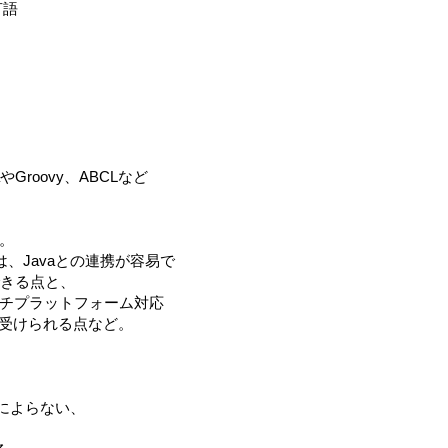
言語
やGroovy、ABCLなど
う。
は、Javaとの連携が容易で
できる点と、
ルチプラットフォーム対応
受けられる点など。
仕様によらない、