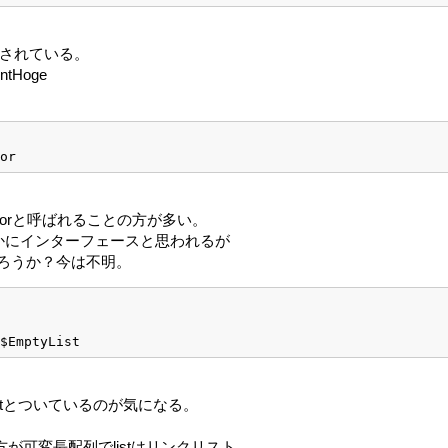
定義されている。
ntHoge
or
にvectorと呼ばれることの方が多い。
うのは明らかにインターフェースと思われるが
のだろうか？今は不明。
$EmptyList
ptyListとついているのが気になる。
orの方が可変長配列でlistはリンクリスト