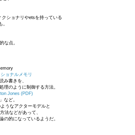
ディクショナリやetsを持っている
も。
力的な点。
Memory
ザクショナルメモリ
読み書きを、
処理のように制御する方法。
yton Jones (PDF)
」など。
laのようなアクターモデルと
う方法などがあって、
論の的になっているようだ。