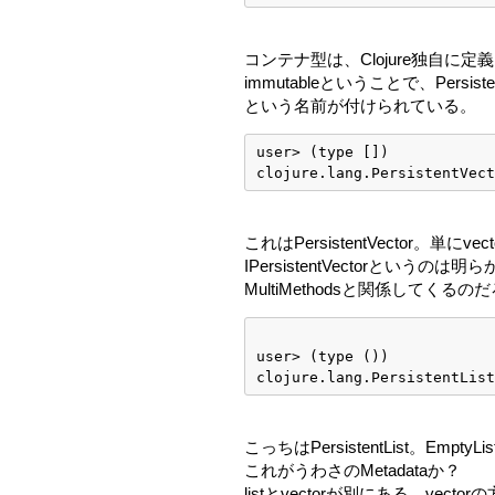
コンテナ型は、Clojure独自に
immutableということで、Persiste
という名前が付けられている。
user> (type [])
clojure.lang.PersistentVect
これはPersistentVector。単
IPersistentVectorとい
MultiMethodsと関係してくる
user> (type ())
clojure.lang.PersistentList
こっちはPersistentList。Em
これがうわさのMetadataか？
listとvectorが別にある。vect