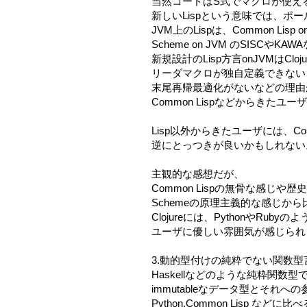
当然コードはS式でマクロが使え
新しいLispという意味では、ポ
JVM上のLispは、Common Lisp 
Scheme on JVM のSISCやK
新規設計のLisp方言onJVMはCl
リーダマクロが独自定義できない
末尾再帰最適化がないなどの理由
Common Lispなどからきた
Lisp以外からきたユーザには、Comm
逆にとっつきが良いかもしれない
主観的な感想だが、
Common Lispの無骨な感じや
Schemeの原理主義的な感じから
Clojureには、PythonやRubyの
ユーザに優しい雰囲気が感じられ
3.動的型付けの純粋でない関数型
Haskellなどのような純粋関数
immutableなデータ型とそれ
Python,Common Lisp などに比