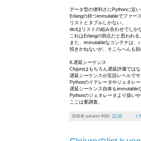
データ型の便利さにPythonに近
Erlangの持つimmutableで
リストとタプルしかない。
dictはリストの組み合わせでし
これはErlangの弱点だと思われる
また、immutableなコンテナ
招きかねないが、そこらへんも効
6.遅延シーケンス
Clojureはもちろん遅延評価では
遅延シーケンスが言語レベルでサ
Pythonのイテレータやジェネ
遅延シーケンス自体もimmutab
Pythonのジェネレータより扱
ここは要調査。
投稿者
pokarim
時刻:
22:50
1