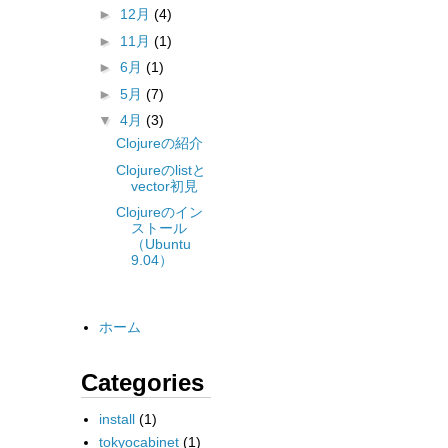
►
12月
(4)
►
11月
(1)
►
6月
(1)
►
5月
(7)
▼
4月
(3)
Clojureの紹介
Clojureのlistと
vector初見
Clojureのイン
ストール
（Ubuntu
9.04）
ホーム
Categories
install
(1)
tokyocabinet
(1)