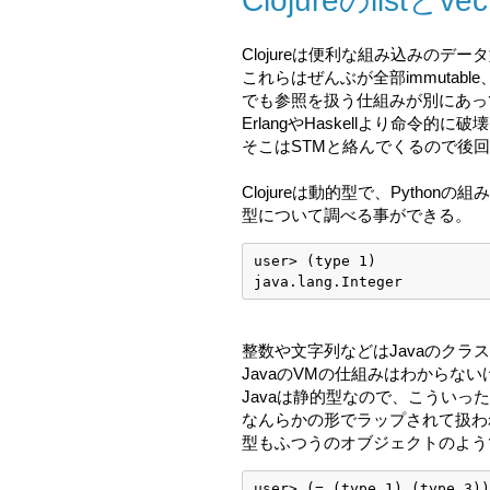
Clojureのlistとve
Clojureは便利な組み込みのデ
これらはぜんぶが全部immutab
でも参照を扱う仕組みが別にあっ
ErlangやHaskellより命令的
そこはSTMと絡んでくるので後
Clojureは動的型で、Pythonの
型について調べる事ができる。
user> (type 1)
java.lang.Integer
整数や文字列などはJavaのクラ
JavaのVMの仕組みはわからない
Javaは静的型なので、こういっ
なんらかの形でラップされて扱わ
型もふつうのオブジェクトのよう
user> (= (type 1) (type 3))