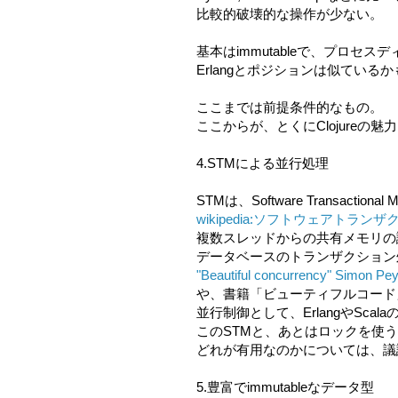
比較的破壊的な操作が少ない。
基本はimmutableで、プロセス
Erlangとポジションは似ているか
ここまでは前提条件的なもの。
ここからが、とくにClojureの魅
4.STMによる並行処理
STMは、Software Transactional 
wikipedia:ソフトウェアトラン
複数スレッドからの共有メモリの
データベースのトランザクション
"Beautiful concurrency" Simon Pe
や、書籍「ビューティフルコード
並行制御として、ErlangやSca
このSTMと、あとはロックを使
どれが有用なのかについては、議
5.豊富でimmutableなデータ型