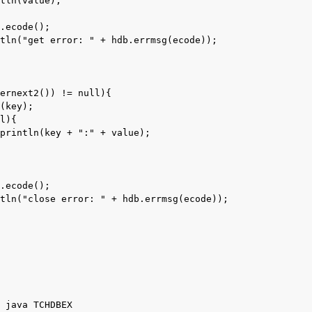
tln(value);
.ecode();
tln("get error: " + hdb.errmsg(ecode));
ernext2()) != null){
(key);
l){
println(key + ":" + value);
.ecode();
tln("close error: " + hdb.errmsg(ecode));
 java TCHDBEX