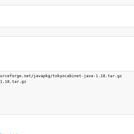
。
urceforge.net/javapkg/tokyocabinet-java-1.18.tar.gz
1.18.tar.gz