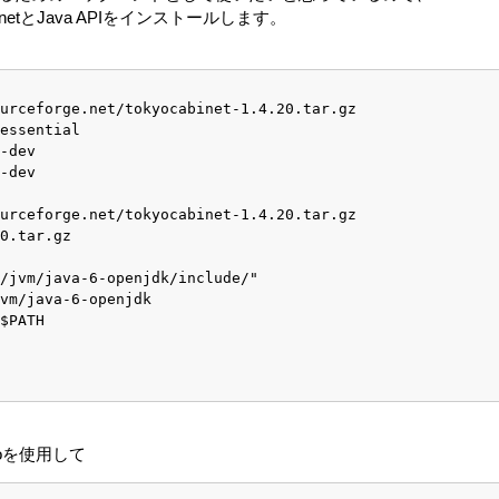
binetとJava APIをインストールします。
urceforge.net/tokyocabinet-1.4.20.tar.gz
essential
-dev 
-dev
urceforge.net/tokyocabinet-1.4.20.tar.gz
0.tar.gz
/jvm/java-6-openjdk/include/"
vm/java-6-openjdk
$PATH
oを使用して