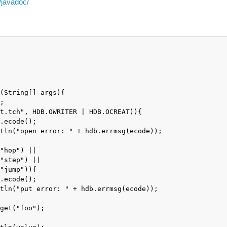
/javadoc/
(String[] args){
;
t.tch", HDB.OWRITER | HDB.OCREAT)){
.ecode();
tln("open error: " + hdb.errmsg(ecode));
"hop") ||
"step") ||
"jump")){
.ecode();
tln("put error: " + hdb.errmsg(ecode));
get("foo");