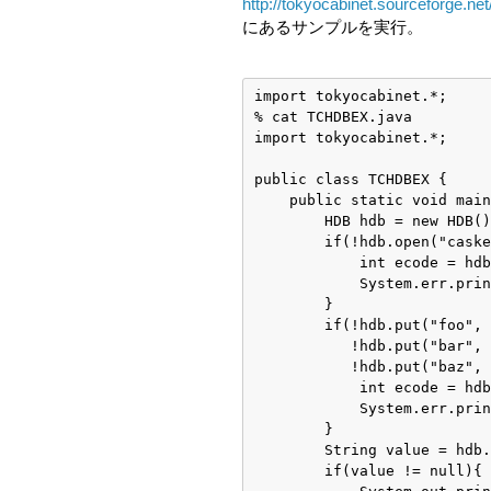
http://tokyocabinet.sourceforge.net
にあるサンプルを実行。
import tokyocabinet.*;
% cat TCHDBEX.java
import tokyocabinet.*;
public class TCHDBEX {
    public static void main
        HDB hdb = new HDB()
        if(!hdb.open("caske
            int ecode = hdb
            System.err.prin
        }
        if(!hdb.put("foo", 
           !hdb.put("bar", 
           !hdb.put("baz", 
            int ecode = hdb
            System.err.prin
        }
        String value = hdb.
        if(value != null){