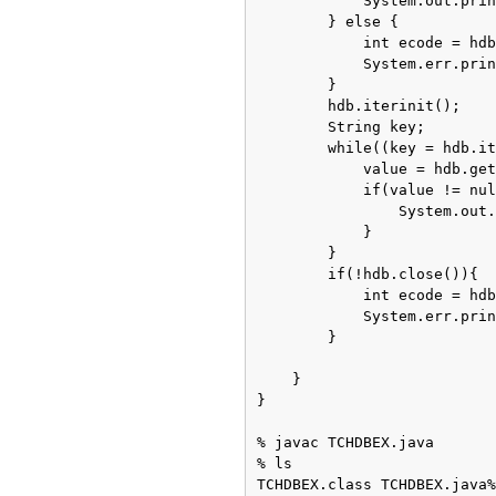
            System.out.prin
        } else {
            int ecode = hdb
            System.err.prin
        }
        hdb.iterinit();
        String key;
        while((key = hdb.it
            value = hdb.get
            if(value != nul
                System.out.
            }
        }
        if(!hdb.close()){
            int ecode = hdb
            System.err.prin
        }
    }
}
% javac TCHDBEX.java
% ls
TCHDBEX.class TCHDBEX.java%