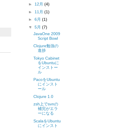
►
12月
(4)
►
11月
(1)
►
6月
(1)
▼
5月
(7)
JavaOne 2009
Script Bowl
Clojure勉強の
進捗
Tokyo Cabinet
をUbuntuに
インストー
ル
PacoをUbuntu
にインスト
ール
Clojure 1.0
zsh上でsvnの
補完がエラ
ーになる
ScalaをUbuntu
にインスト