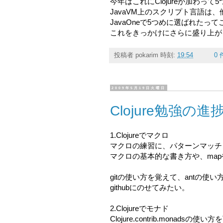
今年はこれにClojureが加わっ
JavaVM上のスクリプト言語は
JavaOneで5つめに選ばれた
これをきっかけにさらに盛り上が
投稿者
pokarim
時刻:
19:54
0
2009年5月19日火曜日
Clojure勉強の進
1.Clojureでマクロ
マクロの練習に、パターンマッチ
マクロの基本的な書き方や、mapやv
gitの使い方を覚えて、antの使
githubにのせてみたい。
2.Clojureでモナド
Clojure.contrib.monad