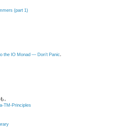
ammers (part 1)
to the IO Monad — Don't Panic
.
ども。
a-TM-Principles
brary