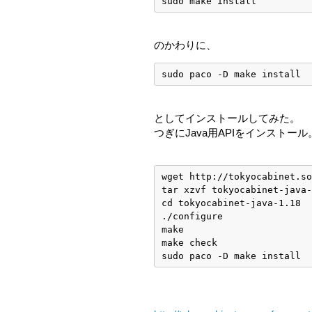
sudo make install
のかわりに、
sudo paco -D make install
としてインストールしてみた。
つぎにJava用APIをインストール
wget http://tokyocabinet.so
tar xzvf tokyocabinet-java-
cd tokyocabinet-java-1.18
./configure
make
make check
sudo paco -D make install