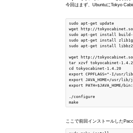
今回はまず、UbuntuにTokyo Ca
sudo apt-get update
wget http://tokyocabinet.so
sudo apt-get install build-
sudo apt-get install zlib1g
sudo apt-get install libbz2
wget http://tokyocabinet.so
tar xzvf tokyocabinet-1.4.2
cd tokyocabinet-1.4.20
export CPPFLAGS="-I/usr/lib
export JAVA_HOME=/usr/lib/j
export PATH=$JAVA_HOME/bin:
./configure
make
ここで前回インストールしたPac