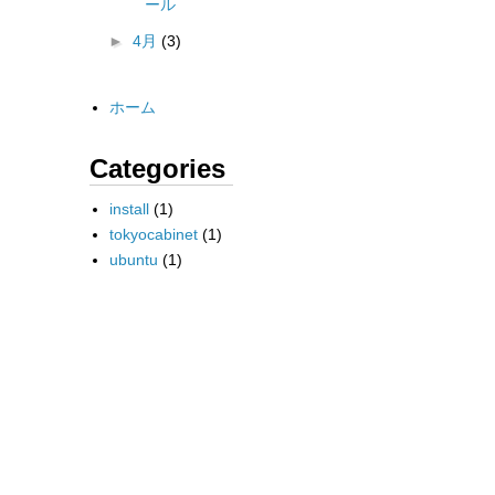
ール
►
4月
(3)
ホーム
Categories
install
(1)
tokyocabinet
(1)
ubuntu
(1)