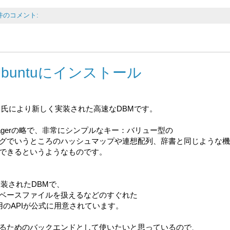
 件のコメント:
tをUbuntuにインストール
shi Mikio 氏により新しく実装された高速なDBMです。
Managerの略で、非常にシンプルなキー：バリュー型の
グでいうところのハッシュマップや連想配列、辞書と同じような機
できるというようなものです。
しく実装されたDBMで、
ベースファイルを扱えるなどのすぐれた
,Lua用のAPIが公式に用意されています。
を実装するためのバックエンドとして使いたいと思っているので、