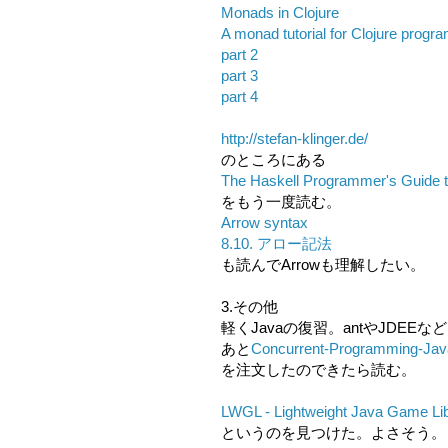
Monads in Clojure
A monad tutorial for Clojure progr
part 2
part 3
part 4
http://stefan-klinger.de/
のところにある
The Haskell Programmer's Guide 
をもう一度読む。
Arrow syntax
8.10. アロー記法
も読んでArrowも理解したい。
3.その他
軽くJavaの復習。antやJDEEな
あと
Concurrent-Programming-Jav
を注文したのできたら読む。
LWGL - Lightweight Java Game Li
というのを見つけた。よさそう。