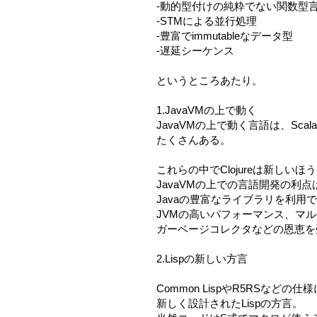
-動的型付けの純粋でない関数型
-STMによる並行処理
-豊富でimmutableなデータ型
-遅延シーケンス
というところあたり。
1.JavaVMの上で動く
JavaVMの上で動く言語は、Scala
たくさんある。
これらの中でClojureは新しいほ
JavaVMの上での言語開発の利点
Javaの豊富なライブラリを利用
JVMの高いパフォーマンス、マ
ガーベージコレクタなどの恩恵を
2.Lispの新しい方言
Common LispやR5RSなどの
新しく設計されたLispの方言。