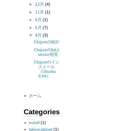
►
12月
(4)
►
11月
(1)
►
6月
(1)
►
5月
(7)
▼
4月
(3)
Clojureの紹介
Clojureのlistと
vector初見
Clojureのイン
ストール
（Ubuntu
9.04）
ホーム
Categories
install
(1)
tokyocabinet
(1)