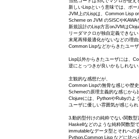
当然コードはS式でマクロが使え
新しいLispという意味では、ポ
JVM上のLispは、Common Lisp 
Scheme on JVM のSISCやK
新規設計のLisp方言onJVMはCl
リーダマクロが独自定義できない
末尾再帰最適化がないなどの理由
Common Lispなどからきた
Lisp以外からきたユーザには、Comm
逆にとっつきが良いかもしれない
主観的な感想だが、
Common Lispの無骨な感じや
Schemeの原理主義的な感じから
Clojureには、PythonやRubyの
ユーザに優しい雰囲気が感じられ
3.動的型付けの純粋でない関数型
Haskellなどのような純粋関数
immutableなデータ型とそれ
Python,Common Lisp などに比