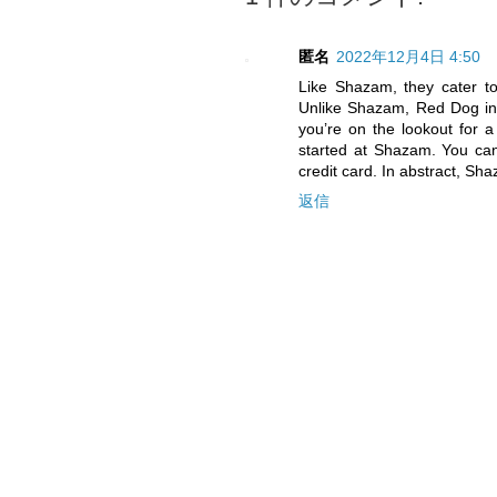
匿名
2022年12月4日 4:50
Like Shazam, they cater to
Unlike Shazam, Red Dog inst
you’re on the lookout for a 
started at Shazam. You can 
credit card. In abstract, Sh
返信