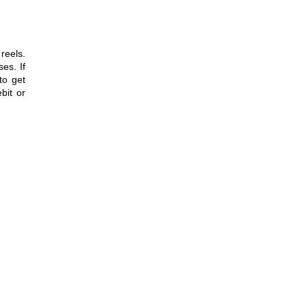
eels.
es. If
to get
bit or