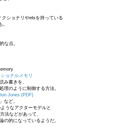
ディクショナリやetsを持っている
も。
力的な点。
Memory
ザクショナルメモリ
読み書きを、
処理のように制御する方法。
yton Jones (PDF)
」など。
laのようなアクターモデルと
う方法などがあって、
論の的になっているようだ。