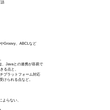
言語
やGroovy、ABCLなど
う。
は、Javaとの連携が容易で
できる点と、
ルチプラットフォーム対応
受けられる点など。
仕様によらない、