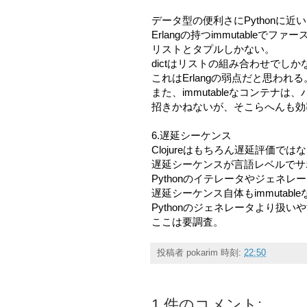
データ型の便利さにPythonに近
Erlangの持つimmutableで
リストとタプルしかない。
dictはリストの組み合わせでし
これはErlangの弱点だと思われる
また、immutableなコンテナ
招きかねないが、そこらへんも効
6.遅延シーケンス
Clojureはもちろん遅延評価では
遅延シーケンスが言語レベルでサ
Pythonのイテレータやジェネ
遅延シーケンス自体もimmutab
Pythonのジェネレータより扱
ここは要調査。
投稿者
pokarim
時刻:
22:50
1 件のコメント: