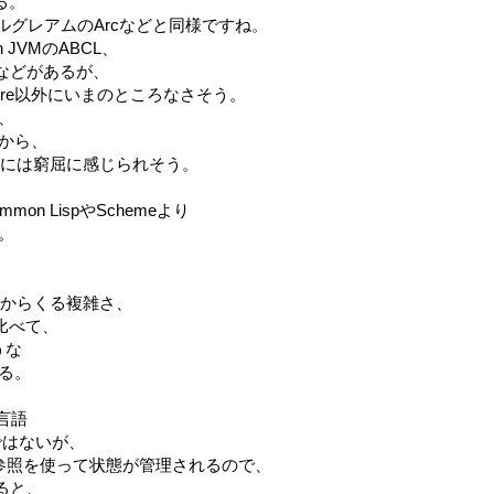
る。
ールグレアムのArcなどと同様ですね。
on JVMのABCL、
AWAなどがあるが、
ojure以外にいまのところなさそう。
、
から、
ユーザには窮屈に感じられそう。
on LispやSchemeより
。
歴史からくる複雑さ、
比べて、
ような
る。
言語
型ではないが、
への参照を使って状態が管理されるので、
べると、