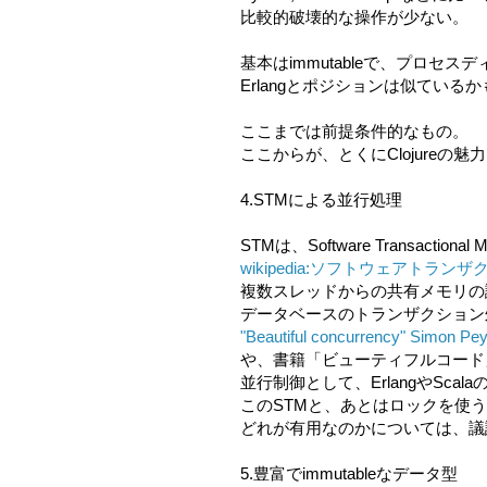
比較的破壊的な操作が少ない。
基本はimmutableで、プロセス
Erlangとポジションは似ているか
ここまでは前提条件的なもの。
ここからが、とくにClojureの魅
4.STMによる並行処理
STMは、Software Transactional 
wikipedia:ソフトウェアトラン
複数スレッドからの共有メモリの
データベースのトランザクション
"Beautiful concurrency" Simon Pe
や、書籍「ビューティフルコード
並行制御として、ErlangやSca
このSTMと、あとはロックを使
どれが有用なのかについては、議
5.豊富でimmutableなデータ型