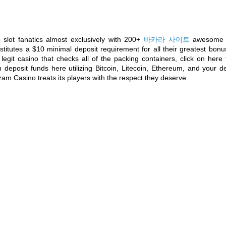
 slot fanatics almost exclusively with 200+
바카라 사이트
awesome r
itutes a $10 minimal deposit requirement for all their greatest bonus
legit casino that checks all of the packing containers, click on here 
deposit funds here utilizing Bitcoin, Litecoin, Ethereum, and your de
azam Casino treats its players with the respect they deserve.